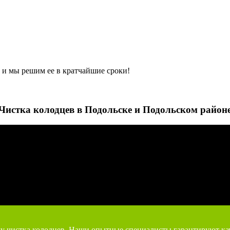
м, и мы решим ее в кратчайшие сроки!
Чистка колодцев в Подольске и Подольском район
гу чистка колодцев. Наши опытные специалисты гарантируют ка