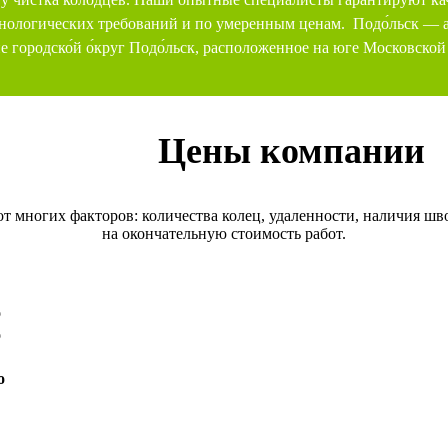
хнологических требований и по умеренным ценам. Подо́льск — 
 городско́й о́круг Подо́льск, расположенное на юге Московской
Цены компании
от многих факторов: количества колец, удаленности, наличия 
на окончательную стоимость работ.
о
о
о