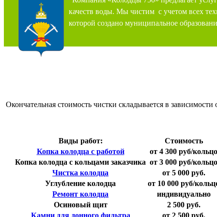
качеств воды. Мы чистим с учетом всех те
которой создано муниципальное образование
Окончательная стоимость чистки складывается в зависимости 
Виды работ:
Стоимость
Копка колодца с работой
от 4 300 руб/кольц
Копка колодца с кольцами заказчика
от 3 000 руб/кольц
Чистка колодца
от 5 000 руб.
Углубление колодца
от 10 000 руб/кольц
Ремонт колодца
индивидуально
Осиновый щит
2 500 руб.
Камни для донного фильтра
от 2 500 руб.