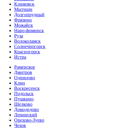
Климовск
Мытищи
Долгопрудный
Фрязино
Можайск
Наро-фоминск
Руза
Волоколамск
Солнечногорск
Красногорск
Истра
Раменское
Дмитров
Одинцово
Клин
Воскресенск
Подольск
Пушкино
Щелково
Домодедово
Ленинский
Орехово-Зуево
Чехов