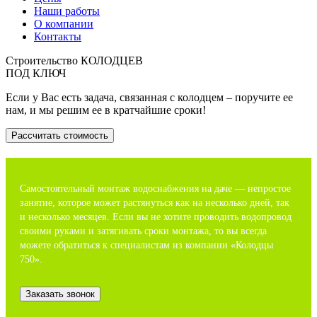
Наши работы
О компании
Контакты
Строительство КОЛОДЦЕВ
ПОД КЛЮЧ
Если у Вас есть задача, связанная с колодцем – поручите ее
нам, и мы решим ее в кратчайшие сроки!
Рассчитать стоимость
Самостоятельный монтаж водоснабжения на даче — непростое
занятие, которое может растянуться как на несколько дней, так
и несколько месяцев. Если вы не хотите проводить водопровод
своими руками и затягивать сроки монтажа, то вы всегда
можете обратиться к специалистам из компании «Колодцы
750».
Заказать звонок