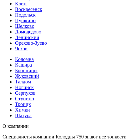
Клин
Воскресенск
Подольск
Пушкино
Щелково
Домодедово
Ленинский
Орехово-Зуево
Чехов
Коломна
Кашира
Бронницы
Жуковский
Талдом
Ногинск
Серпухов
Ступино
Троицк
Химки
Шатура
О компании
Специалисты компании Колодцы 750 знают все тонкости