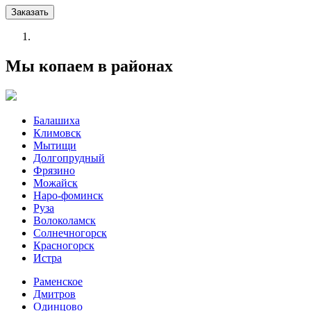
Заказать
Мы копаем в районах
Балашиха
Климовск
Мытищи
Долгопрудный
Фрязино
Можайск
Наро-фоминск
Руза
Волоколамск
Солнечногорск
Красногорск
Истра
Раменское
Дмитров
Одинцово