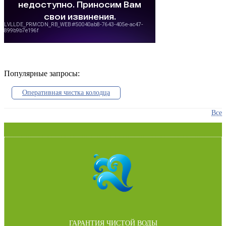
Популярные запросы:
Оперативная чистка колодца
очистка стен колодца
Чистка от мха и грязи
Все
санитарная обработка колодца
откачка ила и грязи
чистка и уборка дна колодца
Ликвидация протечек
Переустановка сдвинувшихся колец
Профилактика колодца
устранение падения воды в колодце
ГАРАНТИЯ ЧИСТОЙ ВОДЫ