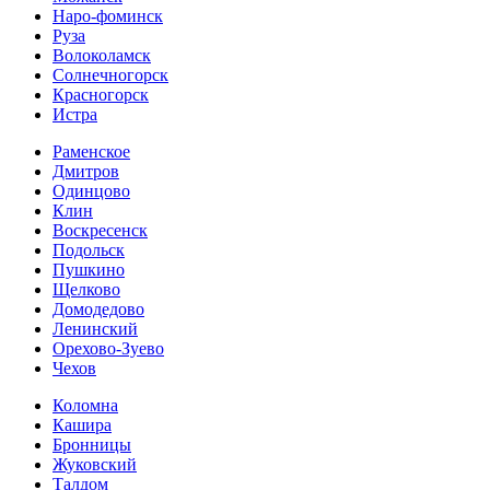
Наро-фоминск
Руза
Волоколамск
Солнечногорск
Красногорск
Истра
Раменское
Дмитров
Одинцово
Клин
Воскресенск
Подольск
Пушкино
Щелково
Домодедово
Ленинский
Орехово-Зуево
Чехов
Коломна
Кашира
Бронницы
Жуковский
Талдом