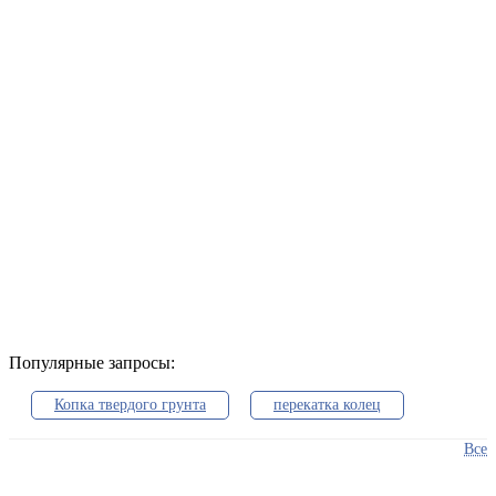
Популярные запросы:
Копка твердого грунта
перекатка колец
Все
Разведовательное бурение
песчанные плывуны
разуплотнение грунта
гигиенические факторы