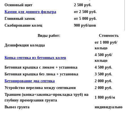
Осиновый щит
2 500 руб.
Камни для донного фильтра
от 2 500 руб.
Глиняный замок
от 5 000 руб.
Скобирование колец
900 руб/шов
Виды работ:
Стоимость
от 1 000 руб/
Дезинфекция колодца
кольцо
4 500 руб/
Копка септика из бетонных колец
кольцо
Бетонная крышка с люком + установка
4 500 руб.
Бетонная крышка без люка
+ установка
3 500 руб.
Бетонирование дна септика
2 000 руб.
Устройство перелива между септиками
2 000 руб.
Траншеи (копка+закопка+прокладка труб) на
1 800 руб/м
глубину промерзания грунта
Вывоз грунта
индивидуально