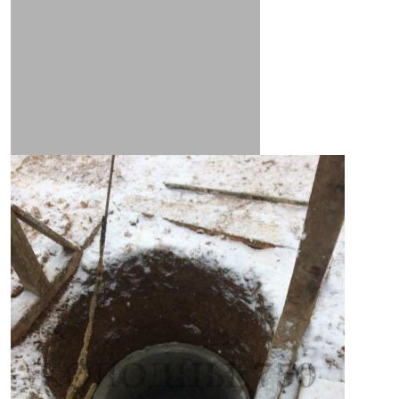
Укладка канализационных труб
замена насоса в колодце
Строительство глубоких колодцев
#Монтаж водораспределительного оборудования
Фильтр (речные камни)
Бурение скважин
шахты колодцев
глубины под бурение
Дренаж участка
вывоз грунта
Поиск водоносного слоя
Колодец на плывуне
Заказ колодца
колодец под ключ
выкопать колодец
донный фильтр
монтаж кессона
кольца жби
заделка швов
глиняный замок
Прокладка труб из колодца