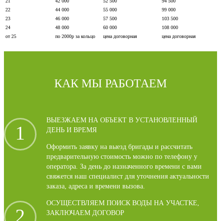
21
42 000
52 500
94 500
22
44 000
55 000
99 000
23
46 000
57 500
103 500
24
48 000
60 000
108 000
от 25
по 2000р за кольцо
цена договорная
цена договорная
КАК МЫ РАБОТАЕМ
ВЫЕЗЖАЕМ НА ОБЪЕКТ В УСТАНОВЛЕННЫЙ
1
ДЕНЬ И ВРЕМЯ
Оформить заявку на выезд бригады и рассчитать
предварительную стоимость можно по телефону у
оператора. За день до назначенного времени с вами
свяжется наш специалист для уточнения актуальности
заказа, адреса и времени вызова.
ОСУЩЕСТВЛЯЕМ ПОИСК ВОДЫ НА УЧАСТКЕ,
2
ЗАКЛЮЧАЕМ ДОГОВОР