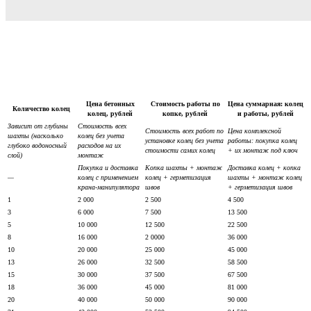
Цена бетонных
Стоимость работы по
Цена суммарная: колец
Количество колец
колец, рублей
копке, рублей
и работы, рублей
Зависит от глубины
Стоимость всех
Стоимость всех работ по
Цена комплексной
шахты (насколько
колец без учета
установке колец без учета
работы: покупка колец
глубоко водоносный
расходов на их
стоимости самих колец
+ их монтаж под ключ
слой)
монтаж
Покупка и доставка
Копка шахты + монтаж
Доставка колец + копка
—
колец с применением
колец + герметизация
шахты + монтаж колец
крана-манипулятора
швов
+ герметизация швов
1
2 000
2 500
4 500
3
6 000
7 500
13 500
5
10 000
12 500
22 500
8
16 000
2 0000
36 000
10
20 000
25 000
45 000
13
26 000
32 500
58 500
15
30 000
37 500
67 500
18
36 000
45 000
81 000
20
40 000
50 000
90 000