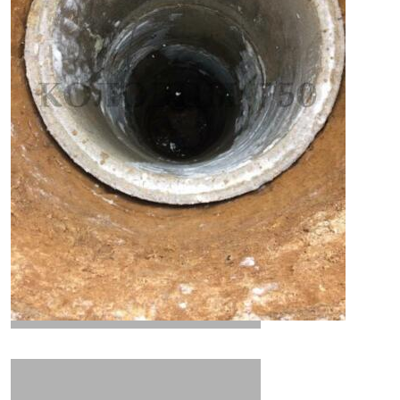
ЖБ крышка для клодца
отмостка вокруг колодца
Шахтные колодцы
утепление колодцев
колодезные насосы
Геологическая разведка
Армированное ЖБ кольцо
гидротехнические сооружения
осиновый донный щит в районе
надежные медные маятники
Профессиональный монтаж системы
Поиск воды рамкой
Уровень грунтовых вод
инженерные коммуникации
питьевая и техническая вода
фильтрационные (дренажные) насосы