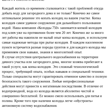
Каждый житель со временем сталкивается с такой проблемой откуда
добыть воду для загородного дома и не только? Конечно же самое
оптимальное решение это копать колодец на вашем участке. Копка
колодцев самое удачное сооружение для дальнейшего пользования
водой. Наша компания «Колодцы 750» занимается копкой колодцев
под ключ уже на протяжении более чем 20 лет. Конечно же за много
лет работы мы накопили не малый опыт копка колодцев, и используем
самые надежные методы при рытье колодцев. В каждом населенном
пункте встречается разные породы грунтов и для каждого колодца мы
применяем свои навыки, знания и многолетний опыт.
В случае отсутствия центрального водоснабжения на территории
дачного участка или загородного дома, многие хозяева прибегают к
такой услуге, как копка колодцев. Это сложный технологический
процесс, требующий опыта, особых навыков и специальной техники.
Только специалисты могут гарантировать отменное качество и полную
безопасность такого сооружения. Любые непрофессиональные
действия могут привести к негативным последствиям. В отличие от
водопроводной, вода из колодца является абсолютно чистой и
совершенно бесплатной. Ее можно смело использовать для питья и
полива. Кроме того при наличии колодца легче «обустроить»
автономную систему водоснабжения.