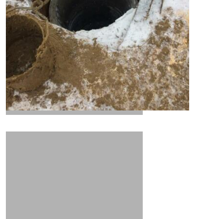
эксплуатация колодца
геодезические условия
срок службы колодца
водоносный горизонт
структура шахты колодца
водоносная жила
Бесплатная консультация
Профессиональные колодезники
источник воды на даче
Скрепление стыков скобами
Герметизация швов