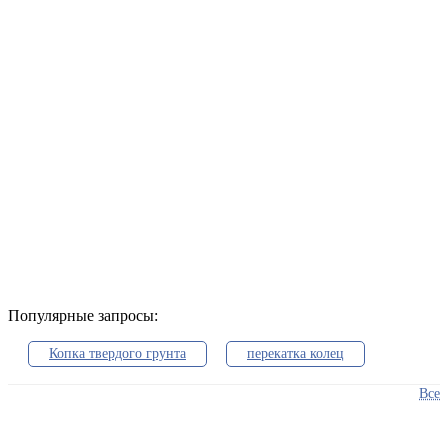
Популярные запросы:
Копка твердого грунта
перекатка колец
Все
Разведовательное бурение
песчанные плывуны
разуплотнение грунта
гигиенические факторы