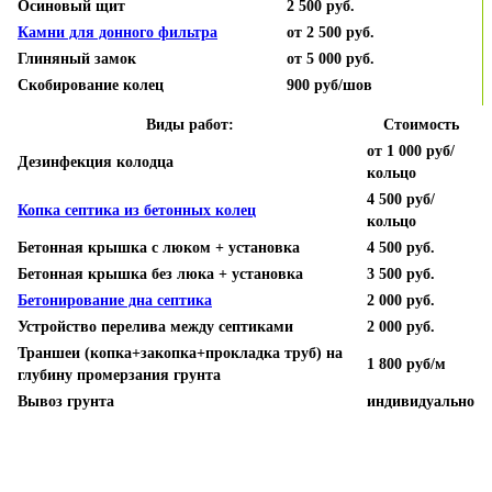
Осиновый щит
2 500 руб.
Камни для донного фильтра
от 2 500 руб.
Глиняный замок
от 5 000 руб.
Скобирование колец
900 руб/шов
Виды работ:
Стоимость
от 1 000 руб/
Дезинфекция колодца
кольцо
4 500 руб/
Копка септика из бетонных колец
кольцо
Бетонная крышка с люком + установка
4 500 руб.
Бетонная крышка без люка
+ установка
3 500 руб.
Бетонирование дна септика
2 000 руб.
Устройство перелива между септиками
2 000 руб.
Траншеи (копка+закопка+прокладка труб) на
1 800 руб/м
глубину промерзания грунта
Вывоз грунта
индивидуально