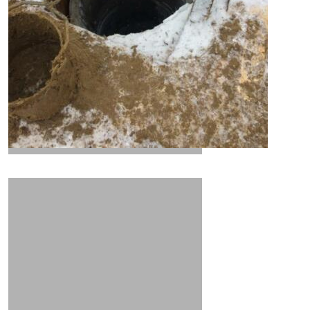
эксплуатация колодца
геодезические условия
срок службы колодца
водоносный горизонт
структура шахты колодца
водоносная жила
Бесплатная консультация
Профессиональные колодезники
источник воды на даче
Скрепление стыков скобами
Герметизация швов