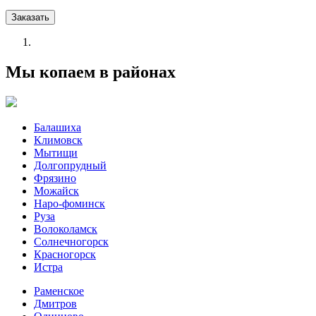
Заказать
Мы копаем в районах
Балашиха
Климовск
Мытищи
Долгопрудный
Фрязино
Можайск
Наро-фоминск
Руза
Волоколамск
Солнечногорск
Красногорск
Истра
Раменское
Дмитров