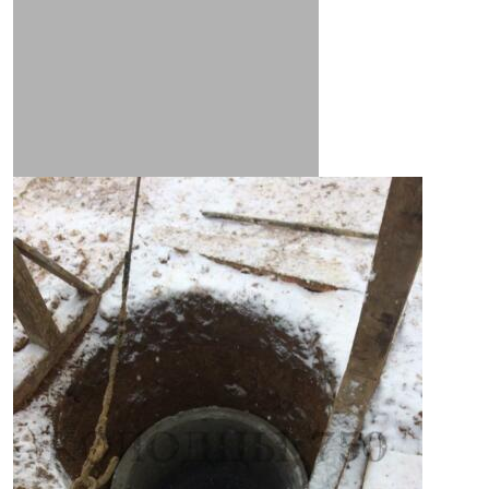
замена насоса в колодце
Строительство глубоких колодцев
#Монтаж водораспределительного оборудования
Фильтр (речные камни)
Бурение скважин
шахты колодцев
глубины под бурение
Дренаж участка
вывоз грунта
Поиск водоносного слоя
Колодец на плывуне
Заказ колодца
колодец под ключ
выкопать колодец
донный фильтр
монтаж кессона
кольца жби
заделка швов
глиняный замок
Прокладка труб из колодца