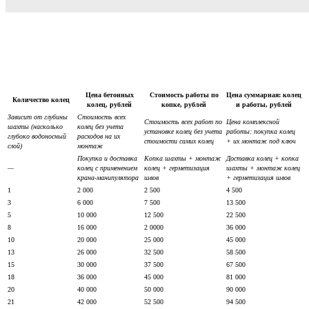
Цена бетонных
Стоимость работы по
Цена суммарная: колец
Количество колец
колец, рублей
копке, рублей
и работы, рублей
Зависит от глубины
Стоимость всех
Стоимость всех работ по
Цена комплексной
шахты (насколько
колец без учета
установке колец без учета
работы: покупка колец
глубоко водоносный
расходов на их
стоимости самих колец
+ их монтаж под ключ
слой)
монтаж
Покупка и доставка
Копка шахты + монтаж
Доставка колец + копка
—
колец с применением
колец + герметизация
шахты + монтаж колец
крана-манипулятора
швов
+ герметизация швов
1
2 000
2 500
4 500
3
6 000
7 500
13 500
5
10 000
12 500
22 500
8
16 000
2 0000
36 000
10
20 000
25 000
45 000
13
26 000
32 500
58 500
15
30 000
37 500
67 500
18
36 000
45 000
81 000
20
40 000
50 000
90 000
21
42 000
52 500
94 500