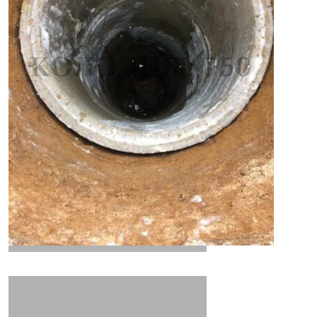
ЖБ крышка для клодца
отмостка вокруг колодца
Шахтные колодцы
утепление колодцев
колодезные насосы
Геологическая разведка
Армированное ЖБ кольцо
гидротехнические сооружения
осиновый донный щит в районе
надежные медные маятники
Профессиональный монтаж системы
Поиск воды рамкой
Уровень грунтовых вод
инженерные коммуникации
питьевая и техническая вода
фильтрационные (дренажные) насосы
Укладка канализационных труб